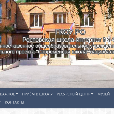
ГКОУ РO
Ростовская школа-интернат № 
нное казенное общеобразовательное учреждени
льного проекта "Современная школа" националь
ВАЖНОЕ
ПРИЁМ В ШКОЛУ
РЕСУРСНЫЙ ЦЕНТР
МУЗЕЙ
"
КОНТАКТЫ