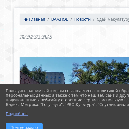
Главная
ВАЖНОЕ
Новости
Сдай макулатуру 
20.09.2021 09:45
Пользуясь нашим сайтом, вы соглашаетесь с политикой обра
персональных данных а также с тем что наш веб-сайт и друг
подключенные к веб-сайту сторонние сервисы используют co
Яндекс Метрика, "Госуслуги", "PRO.Культура", "Спутник анали
Подробнее
Подтверждаю