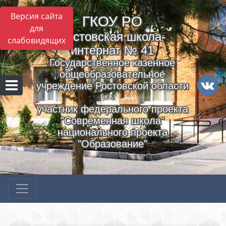
Версия сайта
ГКОУ РO
для
Ростовская школа-
слабовидящих
интернат № 41
Государственное казенное
общеобразовательное
учреждение Ростовской области
-
участник федерального проекта
"Современная школа"
национального проекта
"Образование"