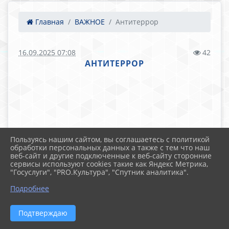
Главная
ВАЖНОЕ
Антитеррор
16.09.2025 07:08
42
АНТИТЕРРОР
Пользуясь нашим сайтом, вы соглашаетесь с политикой
обработки персональных данных а также с тем что наш
веб-сайт и другие подключенные к веб-сайту сторонние
сервисы используют cookies такие как Яндекс Метрика,
"Госуслуги", "PRO.Культура", "Спутник аналитика".
Подробнее
Подтверждаю