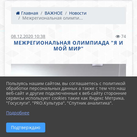
Главная
ВАЖНОЕ
Новости
Межрегиональная олимпи...
08.12.2020 10:38
74
МЕЖРЕГИОНАЛЬНАЯ ОЛИМПИАДА "Я И
МОЙ МИР"
Пользуясь нашим сайтом, вы соглашаетесь с политикой
обработки персональных данных а также с тем что наш
веб-сайт и другие подключенные к веб-сайту сторонние
сервисы используют cookies такие как Яндекс Метрика,
"Госуслуги", "PRO.Культура", "Спутник аналитика".
Подробнее
Подтверждаю