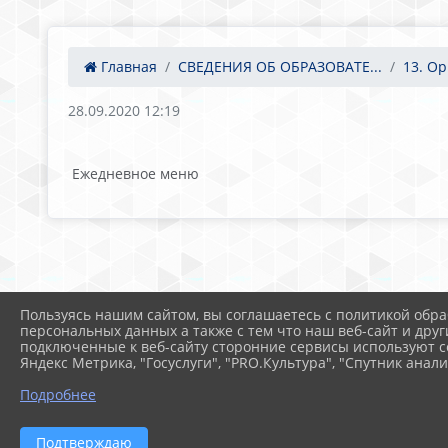
Главная
СВЕДЕНИЯ ОБ ОБРАЗОВАТЕ...
13. Ор
28.09.2020 12:19
Ежедневное меню
Пользуясь нашим сайтом, вы соглашаетесь с политикой обра
персональных данных а также с тем что наш веб-сайт и друг
подключенные к веб-сайту сторонние сервисы используют co
Яндекс Метрика, "Госуслуги", "PRO.Культура", "Спутник анали
Подробнее
Подтверждаю