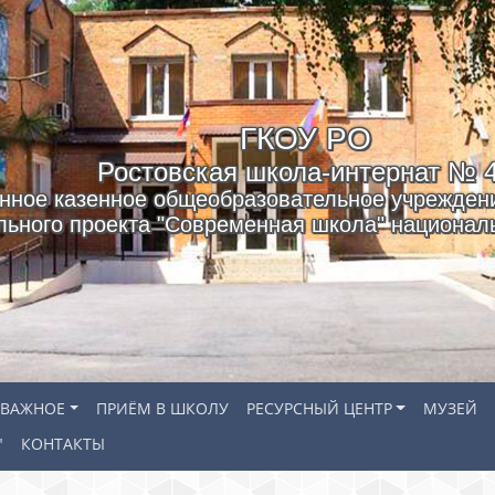
ГКОУ РO
Ростовская школа-интернат № 
нное казенное общеобразовательное учреждени
льного проекта "Современная школа" националь
ВАЖНОЕ
ПРИЁМ В ШКОЛУ
РЕСУРСНЫЙ ЦЕНТР
МУЗЕЙ
"
КОНТАКТЫ