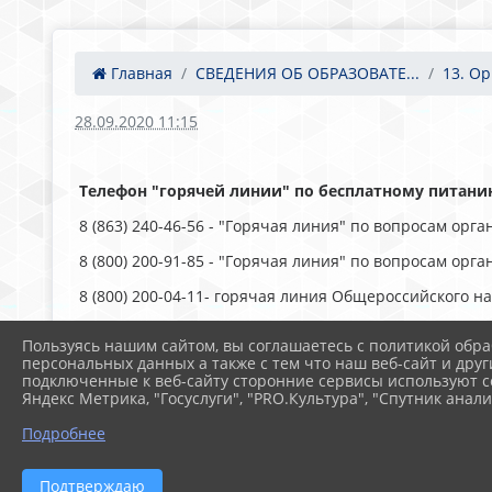
Главная
СВЕДЕНИЯ ОБ ОБРАЗОВАТЕ...
13. Ор
28.09.2020 11:15
Телефон "горячей линии" по бесплатному питан
8 (863) 240-46-56 - "Горячая линия" по вопросам ор
8 (800) 200-91-85 - "Горячая линия" по вопросам о
8 (800) 200-04-11- горячая линия Общероссийского н
Ссылка на портал Госуслуги
Пользуясь нашим сайтом, вы соглашаетесь с политикой обра
персональных данных а также с тем что наш веб-сайт и друг
подключенные к веб-сайту сторонние сервисы используют co
Яндекс Метрика, "Госуслуги", "PRO.Культура", "Спутник анали
Подробнее
Подтверждаю