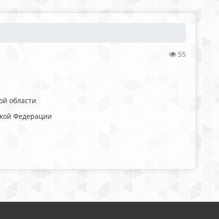
55
кой области
ской Федерации