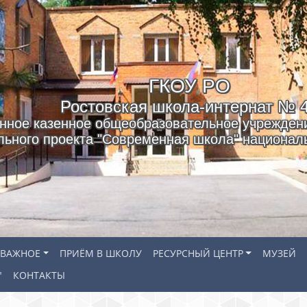
ГКОУ РO
Ростовская школа-интернат № 
нное казенное общеобразовательное учреждени
льного проекта "Современная школа" националь
ВАЖНОЕ
ПРИЁМ В ШКОЛУ
РЕСУРСНЫЙ ЦЕНТР
МУЗЕЙ
"
КОНТАКТЫ