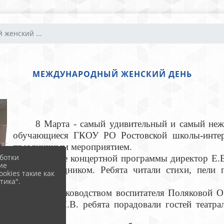
женский ...
МЕЖДУНАРОДНЫЙ ЖЕНСКИЙ ДЕНЬ
8 Марта - самый удивительный и самый нежны
обучающиеся ГКОУ РО Ростовской школы-интер
праздничным мероприятием.
ботки
В начале концертной программы директор Е.В.
ие
зале с праздником. Ребята читали стихи, пели 
okies такие как
номера.
тика".
Под руководством воспитателя Поляковой О.Н.
Голиковой И.В. ребята порадовали гостей театр
дом».