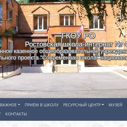
ГКОУ РO
Ростовская школа-интернат № 
нное казенное общеобразовательное учреждени
льного проекта "Современная школа" националь
ВАЖНОЕ
ПРИЁМ В ШКОЛУ
РЕСУРСНЫЙ ЦЕНТР
МУЗЕЙ
"
КОНТАКТЫ