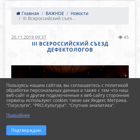
Главная
ВАЖНОЕ
Новости
III Всероссийский съез...
20.11.2019 09:37
45
III ВСЕРОССИЙСКИЙ СЪЕЗД
ДЕФЕКТОЛОГОВ
Пользуясь нашим сайтом, вы соглашаетесь с политикой
обработки персональных данных а также с тем что наш
веб-сайт и другие подключенные к веб-сайту сторонние
сервисы используют cookies такие как Яндекс Метрика,
"Госуслуги", "PRO.Культура", "Спутник аналитика".
Подробнее
Подтверждаю