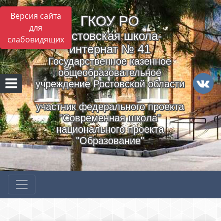
Версия сайта
ГКОУ РO
для
Ростовская школа-
слабовидящих
интернат № 41
Государственное казенное
общеобразовательное
учреждение Ростовской области
-
участник федерального проекта
"Современная школа"
национального проекта
"Образование"