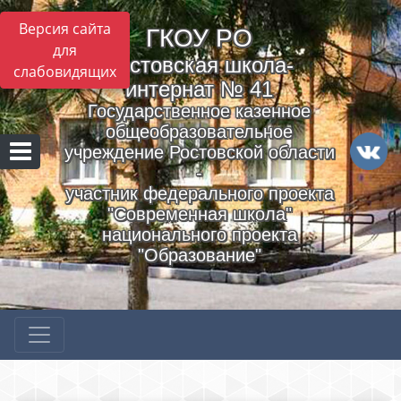
Версия сайта
ГКОУ РO
для
Ростовская школа-
слабовидящих
интернат № 41
Государственное казенное
общеобразовательное
учреждение Ростовской области
-
участник федерального проекта
"Современная школа"
национального проекта
"Образование"