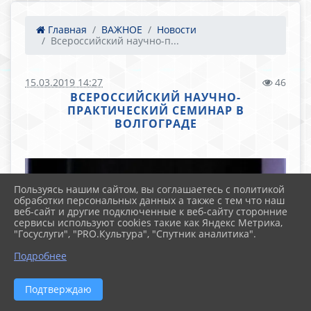
Главная
ВАЖНОЕ
Новости
Всероссийский научно-п...
15.03.2019 14:27
46
ВСЕРОССИЙСКИЙ НАУЧНО-
ПРАКТИЧЕСКИЙ СЕМИНАР В
ВОЛГОГРАДЕ
Пользуясь нашим сайтом, вы соглашаетесь с политикой
обработки персональных данных а также с тем что наш
веб-сайт и другие подключенные к веб-сайту сторонние
сервисы используют cookies такие как Яндекс Метрика,
"Госуслуги", "PRO.Культура", "Спутник аналитика".
Подробнее
Подтверждаю