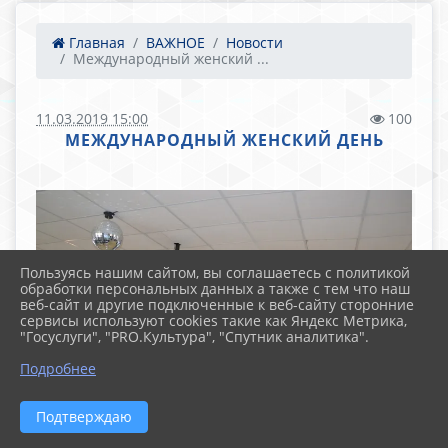
Главная
ВАЖНОЕ
Новости
Международный женский ...
11.03.2019 15:00
100
МЕЖДУНАРОДНЫЙ ЖЕНСКИЙ ДЕНЬ
Пользуясь нашим сайтом, вы соглашаетесь с политикой
обработки персональных данных а также с тем что наш
веб-сайт и другие подключенные к веб-сайту сторонние
сервисы используют cookies такие как Яндекс Метрика,
"Госуслуги", "PRO.Культура", "Спутник аналитика".
Подробнее
Подтверждаю