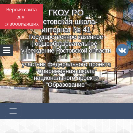
Версия сайта
ГКОУ РO
для
Ростовская школа-
слабовидящих
интернат № 41
Государственное казенное
общеобразовательное
учреждение Ростовской области
-
участник федерального проекта
"Современная школа"
национального проекта
"Образование"