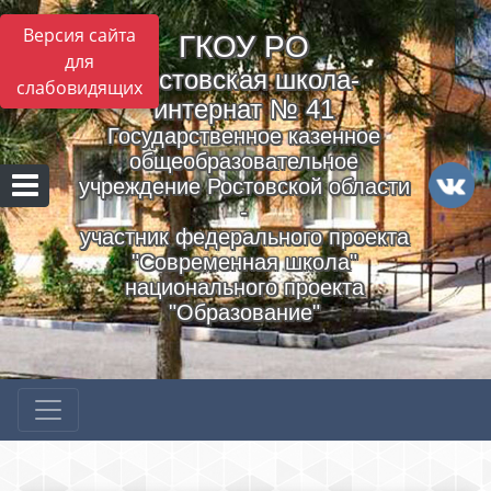
Версия сайта
ГКОУ РO
для
Ростовская школа-
слабовидящих
интернат № 41
Государственное казенное
общеобразовательное
учреждение Ростовской области
-
участник федерального проекта
"Современная школа"
национального проекта
"Образование"