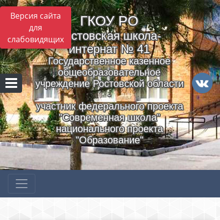
Версия сайта
ГКОУ РO
для
Ростовская школа-
слабовидящих
интернат № 41
Государственное казенное
общеобразовательное
учреждение Ростовской области
-
участник федерального проекта
"Современная школа"
национального проекта
"Образование"