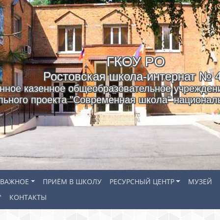
ГКОУ РO
Ростовская школа-интернат № 
нное казенное общеобразовательное учреждени
льного проекта "Современная школа" националь
ВАЖНОЕ
ПРИЁМ В ШКОЛУ
РЕСУРСНЫЙ ЦЕНТР
МУЗЕЙ
"
КОНТАКТЫ