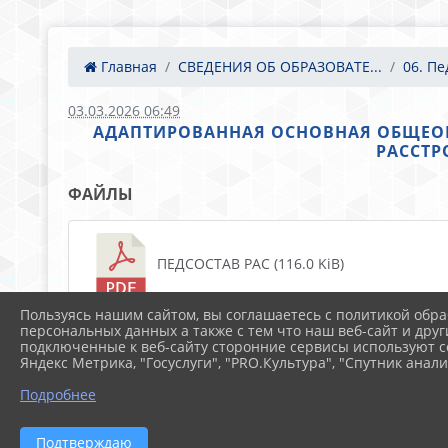
Главная
СВЕДЕНИЯ ОБ ОБРАЗОВАТЕ...
06. Пе
03.03.2026 06:49
АДАПТИРОВАННАЯ ОСНОВНАЯ ОБЩЕО
РАССТР
ФАЙЛЫ
ПЕДСОСТАВ РАС (116.0 KiB)
Пользуясь нашим сайтом, вы соглашаетесь с политикой обра
персональных данных а также с тем что наш веб-сайт и друг
подключенные к веб-сайту сторонние сервисы используют co
Яндекс Метрика, "Госуслуги", "PRO.Культура", "Спутник анали
Подробнее
Подтверждаю