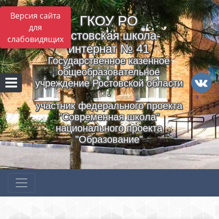
Версия сайта
ГКОУ РO
для
Ростовская школа-
слабовидящих
интернат № 41
Государственное казенное
общеобразовательное
учреждение Ростовской области
-
участник федерального проекта
"Современная школа"
национального проекта
"Образование"