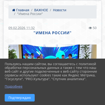
Главная
ВАЖНОЕ
Новости
"Имена России"
09.02.2026 11:32
50
"ИМЕНА РОССИИ"
Пользуясь нашим сайтом, вы соглашаетесь с политикой
обработки персональных данных а также с тем что наш
веб-сайт и другие подключенные к веб-сайту сторонние
сервисы используют cookies такие как Яндекс Метрика,
"Госуслуги", "PRO.Культура", "Спутник аналитика".
Подробнее
Подтверждаю