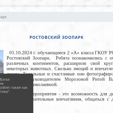
парк
РОСТОВСКИЙ ЗООПАРК
01.10.2024 г. обучающиеся 2 «А» класса ГКОУ Р
Ростовский Зоопарк.
Ребята познакомились с о
различных континентов, расширили свой круг
некоторых животных. Сколько эмоций и впечатл
лицам. Довольные и счастливые они фотографиро
классным руководителем Морозовой Ритой Ва
ботки
ие
Людмилой Нико
okies такие как
тика".
Подобные мероприятия - это возможность для д
новые положительные впечатления, общаться с 
педагогов.