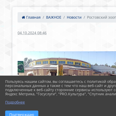
Главная
ВАЖНОЕ
Новости
Ростовский зоо
04.10.2024 08:46
Пользуясь нашим сайтом, вы соглашаетесь с политикой обра
персональных данных а также с тем что наш веб-сайт и друг
подключенные к веб-сайту сторонние сервисы используют co
Яндекс Метрика, "Госуслуги", "PRO.Культура", "Спутник анали
Подробнее
Подтверждаю