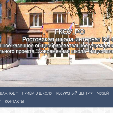
ГКОУ РO
Ростовская школа-интернат № 
нное казенное общеобразовательное учреждени
льного проекта "Современная школа" националь
ВАЖНОЕ
ПРИЁМ В ШКОЛУ
РЕСУРСНЫЙ ЦЕНТР
МУЗЕЙ
"
КОНТАКТЫ