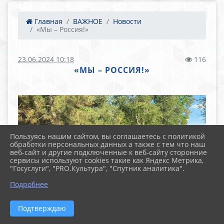
Главная
ВАЖНОЕ
Новости
«Мы – Россия!»
23.06.2024 10:18
116
«МЫ – РОССИЯ!»
Пользуясь нашим сайтом, вы соглашаетесь с политикой
обработки персональных данных а также с тем что наш
веб-сайт и другие подключенные к веб-сайту сторонние
сервисы используют cookies такие как Яндекс Метрика,
"Госуслуги", "PRO.Культура", "Спутник аналитика".
Подробнее
Подтверждаю