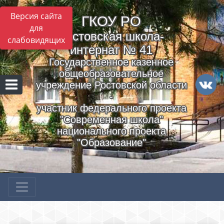
Версия сайта
ГКОУ РO
для
Ростовская школа-
слабовидящих
интернат № 41
Государственное казенное
общеобразовательное
учреждение Ростовской области
-
участник федерального проекта
"Современная школа"
национального проекта
"Образование"