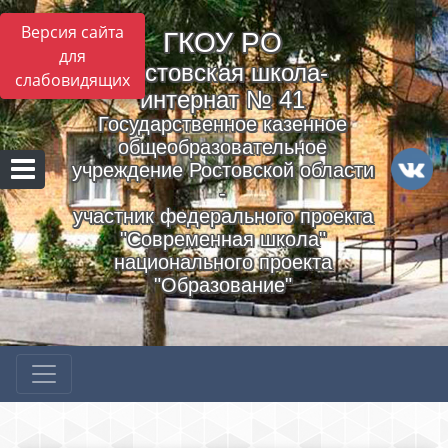
Версия сайта
ГКОУ РO
для
Ростовская школа-
слабовидящих
интернат № 41
Государственное казенное
общеобразовательное
учреждение Ростовской области
-
участник федерального проекта
"Современная школа"
национального проекта
"Образование"