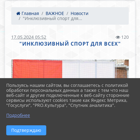
Главная
ВАЖНОЕ
Новости
"Инклюзивный спорт для...
17.05.2024 05:52
120
"ИНКЛЮЗИВНЫЙ СПОРТ ДЛЯ ВСЕХ"
Пользуясь нашим сайтом, вы соглашаетесь с политикой
обработки персональных данных а также с тем что наш
веб-сайт и другие подключенные к веб-сайту сторонние
сервисы используют cookies такие как Яндекс Метрика,
"Госуслуги", "PRO.Культура", "Спутник аналитика".
Подробнее
Подтверждаю