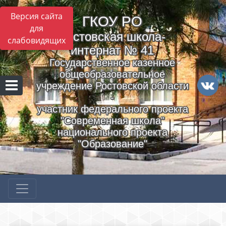
Версия сайта
ГКОУ РO
для
Ростовская школа-
слабовидящих
интернат № 41
Государственное казенное
общеобразовательное
учреждение Ростовской области
-
участник федерального проекта
"Современная школа"
национального проекта
"Образование"