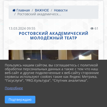
Главная
ВАЖНОЕ
Новости
Ростовский академическ...
13.03.2024 09:55
61
РОСТОВСКИЙ АКАДЕМИЧЕСКИЙ
МОЛОДЁЖНЫЙ ТЕАТР
Пользуясь нашим сайтом, вы соглашаетесь с политикой
обработки персональных данных а также с тем что наш
веб-сайт и другие подключенные к веб-сайту сторонние
сервисы используют cookies такие как Яндекс Метрика,
"Госуслуги", "PRO.Культура", "Спутник аналитика".
Подробнее
Подтверждаю