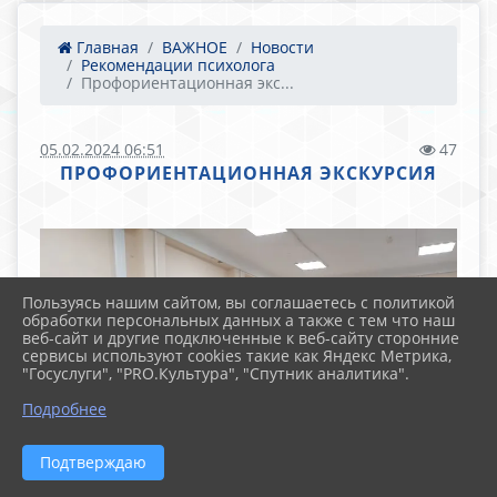
Главная
ВАЖНОЕ
Новости
Рекомендации психолога
Профориентационная экс...
05.02.2024 06:51
47
ПРОФОРИЕНТАЦИОННАЯ ЭКСКУРСИЯ
Пользуясь нашим сайтом, вы соглашаетесь с политикой
обработки персональных данных а также с тем что наш
веб-сайт и другие подключенные к веб-сайту сторонние
сервисы используют cookies такие как Яндекс Метрика,
"Госуслуги", "PRO.Культура", "Спутник аналитика".
Подробнее
Подтверждаю