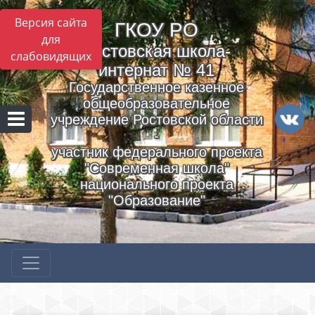
Версия сайта
ГКОУ РO
для
Ростовская школа-
слабовидящих
интернат № 41
Государственное казенное
общеобразовательное
учреждение Ростовской области
-
участник федерального проекта
"Современная школа"
национального проекта
"Образование"