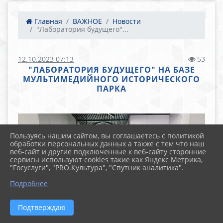
Главная
ВАЖНОЕ
Новости
"Лаборатория будущего"...
12.10.2023 07:13
53
"ЛАБОРАТОРИЯ БУДУЩЕГО" НА БАЗЕ
МУЛЬТИМЕДИЙНОГО ИСТОРИЧЕСКОГО
ПАРКА
Пользуясь нашим сайтом, вы соглашаетесь с политикой
обработки персональных данных а также с тем что наш
веб-сайт и другие подключенные к веб-сайту сторонние
сервисы используют cookies такие как Яндекс Метрика,
"Госуслуги", "PRO.Культура", "Спутник аналитика".
Подробнее
Подтверждаю