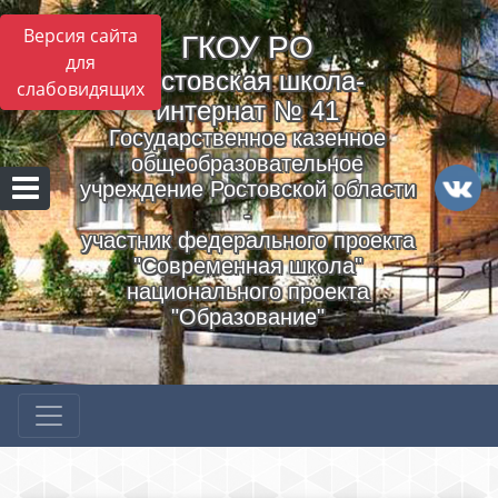
Версия сайта
ГКОУ РO
для
Ростовская школа-
слабовидящих
интернат № 41
Государственное казенное
общеобразовательное
учреждение Ростовской области
-
участник федерального проекта
"Современная школа"
национального проекта
"Образование"