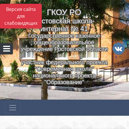
Версия сайта
ГКОУ РO
для
Ростовская школа-
слабовидящих
интернат № 41
Государственное казенное
общеобразовательное
учреждение Ростовской области
-
участник федерального проекта
"Современная школа"
национального проекта
"Образование"