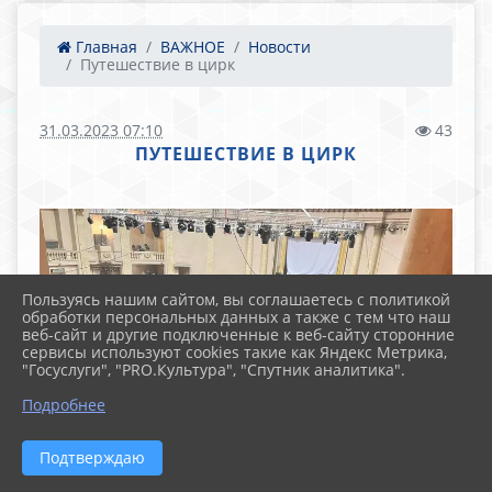
Главная
ВАЖНОЕ
Новости
Путешествие в цирк
31.03.2023 07:10
43
ПУТЕШЕСТВИЕ В ЦИРК
Пользуясь нашим сайтом, вы соглашаетесь с политикой
обработки персональных данных а также с тем что наш
веб-сайт и другие подключенные к веб-сайту сторонние
сервисы используют cookies такие как Яндекс Метрика,
"Госуслуги", "PRO.Культура", "Спутник аналитика".
Подробнее
Подтверждаю