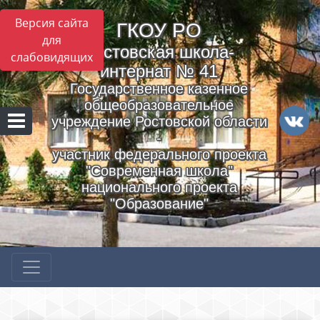
Версия сайта
ГКОУ РO
для
Ростовская школа-
слабовидящих
интернат № 41
Государственное казенное
общеобразовательное
учреждение Ростовской области
-
участник федерального проекта
"Современная школа"
национального проекта
"Образование"