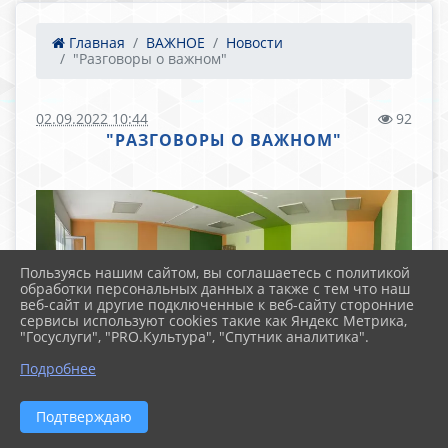
Главная
ВАЖНОЕ
Новости
"Разговоры о важном"
02.09.2022 10:44
92
"РАЗГОВОРЫ О ВАЖНОМ"
Пользуясь нашим сайтом, вы соглашаетесь с политикой
обработки персональных данных а также с тем что наш
веб-сайт и другие подключенные к веб-сайту сторонние
сервисы используют cookies такие как Яндекс Метрика,
"Госуслуги", "PRO.Культура", "Спутник аналитика".
Подробнее
Подтверждаю