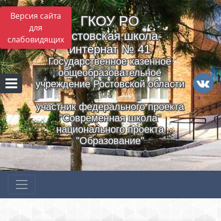
Версия сайта
ГКОУ РO
для
Ростовская школа-
слабовидящих
интернат № 41
Государственное казенное
общеобразовательное
учреждение Ростовской области
-
участник федерального проекта
"Современная школа"
национального проекта
"Образование"