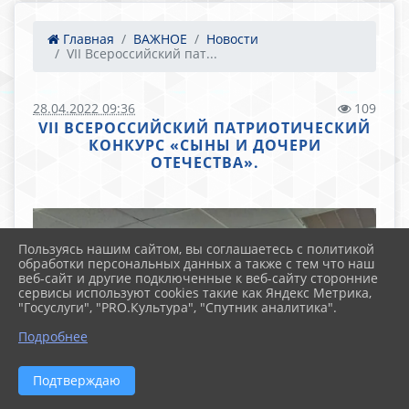
Главная
ВАЖНОЕ
Новости
VII Всероссийский пат...
28.04.2022 09:36
109
VII ВСЕРОССИЙСКИЙ ПАТРИОТИЧЕСКИЙ
КОНКУРС «СЫНЫ И ДОЧЕРИ
ОТЕЧЕСТВА».
Пользуясь нашим сайтом, вы соглашаетесь с политикой
обработки персональных данных а также с тем что наш
веб-сайт и другие подключенные к веб-сайту сторонние
сервисы используют cookies такие как Яндекс Метрика,
"Госуслуги", "PRO.Культура", "Спутник аналитика".
Подробнее
Подтверждаю