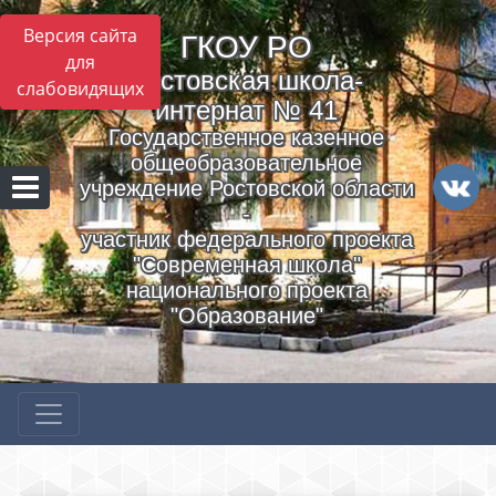
Версия сайта
ГКОУ РO
для
Ростовская школа-
слабовидящих
интернат № 41
Государственное казенное
общеобразовательное
учреждение Ростовской области
-
участник федерального проекта
"Современная школа"
национального проекта
"Образование"